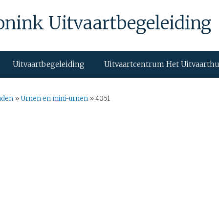
onink Uitvaartbegeleiding
Uitvaartbegeleiding
Uitvaartcentrum Het Uitvaarth
aden
»
Urnen en mini-urnen
»
4051