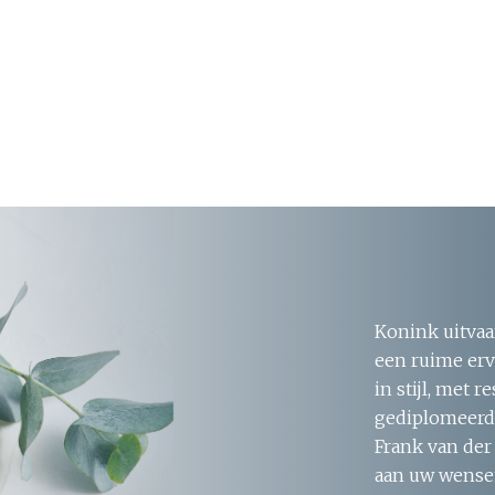
Konink uitvaa
een ruime erv
in stijl, met 
gediplomeerde
Frank van der
aan uw wensen