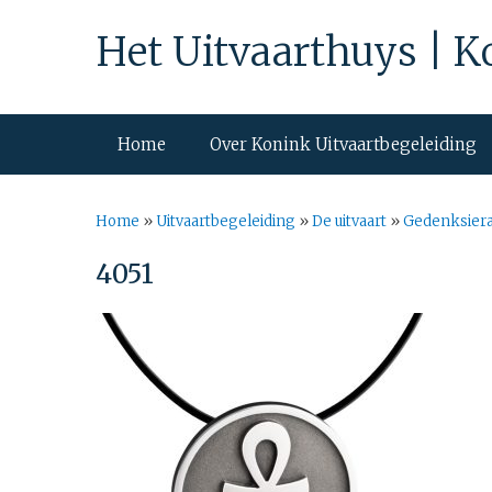
Het Uitvaarthuys | K
Home
Over Konink Uitvaartbegeleiding
Home
»
Uitvaartbegeleiding
»
De uitvaart
»
Gedenksier
4051