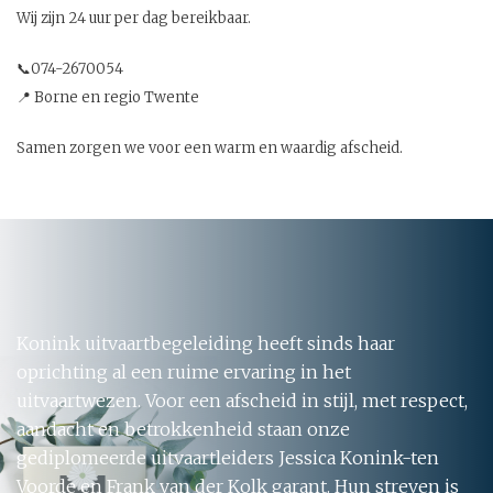
Wij zijn 24 uur per dag bereikbaar.
📞074-2670054
📍 Borne en regio Twente
Samen zorgen we voor een warm en waardig afscheid.
Konink uitvaartbegeleiding heeft sinds haar
oprichting al een ruime ervaring in het
uitvaartwezen. Voor een afscheid in stijl, met respect,
aandacht en betrokkenheid staan onze
gediplomeerde uitvaartleiders Jessica Konink-ten
Voorde en Frank van der Kolk garant. Hun streven is