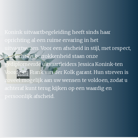
Konink uitvaartbegeleiding heeft sinds haar
oprichting al een ruime ervaring in het
uitvaartwezen. Voor een afscheid in stijl, met respect,
aandacht en betrokkenheid staan onze
gediplomeerde uitvaartleiders Jessica Konink-ten
Voorde en Frank van der Kolk garant. Hun streven is
zoveel mogelijk aan uw wensen te voldoen, zodat u
achteraf kunt terug kijken op een waardig en
persoonlijk afscheid.