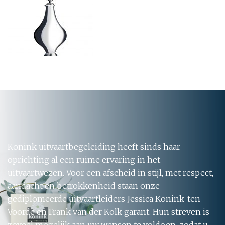
Konink uitvaartbegeleiding heeft sinds haar
oprichting al een ruime ervaring in het
uitvaartwezen. Voor een afscheid in stijl, met respect,
aandacht en betrokkenheid staan onze
gediplomeerde uitvaartleiders Jessica Konink-ten
Voorde en Frank van der Kolk garant. Hun streven is