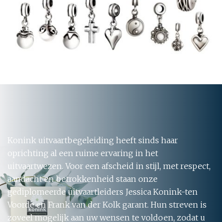
Konink uitvaartbegeleiding heeft sinds haar
oprichting al een ruime ervaring in het
uitvaartwezen. Voor een afscheid in stijl, met respect,
aandacht en betrokkenheid staan onze
gediplomeerde uitvaartleiders Jessica Konink-ten
Voorde en Frank van der Kolk garant. Hun streven is
zoveel mogelijk aan uw wensen te voldoen, zodat u