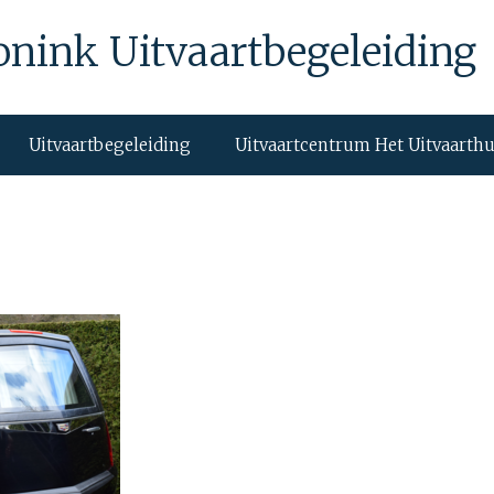
onink Uitvaartbegeleiding
Uitvaartbegeleiding
Uitvaartcentrum Het Uitvaarth