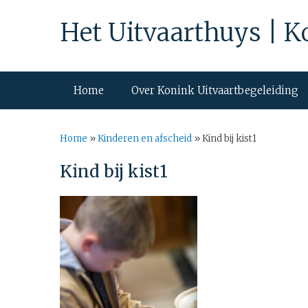
Het Uitvaarthuys | K
Home
Over Konink Uitvaartbegeleiding
Home
»
Kinderen en afscheid
»
Kind bij kist1
Kind bij kist1