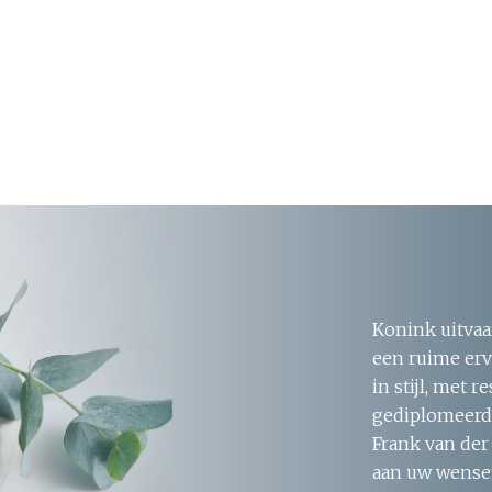
Konink uitvaa
een ruime erv
in stijl, met 
gediplomeerde
Frank van der
aan uw wensen