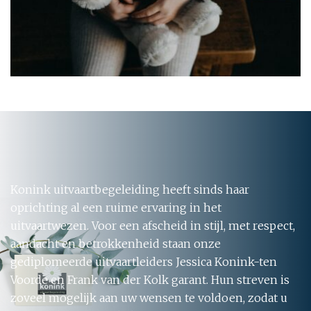
Konink uitvaartbegeleiding heeft sinds haar
oprichting al een ruime ervaring in het
uitvaartwezen. Voor een afscheid in stijl, met respect,
aandacht en betrokkenheid staan onze
gediplomeerde uitvaartleiders Jessica Konink-ten
Voorde en Frank van der Kolk garant. Hun streven is
zoveel mogelijk aan uw wensen te voldoen, zodat u