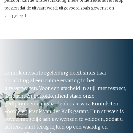
persoon kan de wilsbeschikking mede ondertekenen en erop
toezien dat de uitvaart wordt uitgevoerd zoals gewenst en
vastgelegd.
Konink uitvaartbegeleiding heeft sinds haar
oprichting al een ruime ervaring in het
uitvaartwezen. Voor een afscheid in stijl, met respect,
aandacht en betrokkenheid staan onze
gediplomeerde uitvaartleiders Jessica Konink-ten
Voorde en Frank van der Kolk garant. Hun streven is
zoveel mogelijk aan uw wensen te voldoen, zodat u
achteraf kunt terug kijken op een waardig en