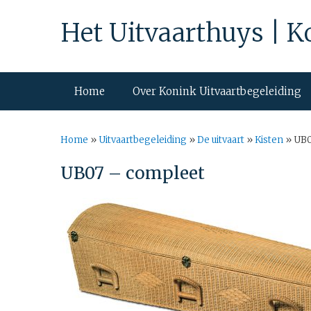
Het Uitvaarthuys | K
Home
Over Konink Uitvaartbegeleiding
Home
»
Uitvaartbegeleiding
»
De uitvaart
»
Kisten
»
UB0
UB07 – compleet