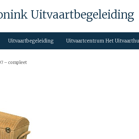
onink Uitvaartbegeleiding
Uitvaartbegeleiding
Uitvaartcentrum Het Uitvaarth
7 – compleet