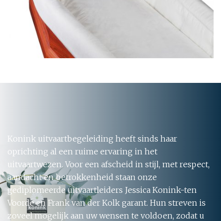
Konink uitvaartbegeleiding heeft sinds haar
oprichting al een ruime ervaring in het
uitvaartwezen. Voor een afscheid in stijl, met respect,
aandacht en betrokkenheid staan onze
gediplomeerde uitvaartleiders Jessica Konink-ten
Voorde en Frank van der Kolk garant. Hun streven is
zoveel mogelijk aan uw wensen te voldoen, zodat u