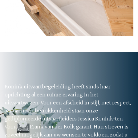
Konink uitvaartbegeleiding heeft sinds haar
oprichting al een ruime ervaring in het
uitvaartwezen. Voor een afscheid in stijl, met respect,
aandacht en betrokkenheid staan onze
gediplomeerde uitvaartleiders Jessica Konink-ten
Voorde en Frank van der Kolk garant. Hun streven is
zoveel mogelijk aan uw wensen te voldoen, zodat u