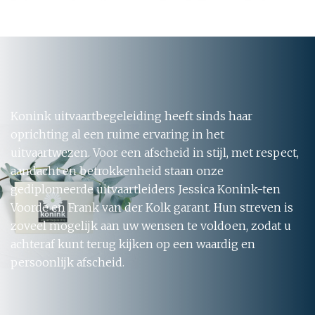
Konink uitvaartbegeleiding heeft sinds haar
oprichting al een ruime ervaring in het
uitvaartwezen. Voor een afscheid in stijl, met respect,
aandacht en betrokkenheid staan onze
gediplomeerde uitvaartleiders Jessica Konink-ten
Voorde en Frank van der Kolk garant. Hun streven is
zoveel mogelijk aan uw wensen te voldoen, zodat u
achteraf kunt terug kijken op een waardig en
persoonlijk afscheid.