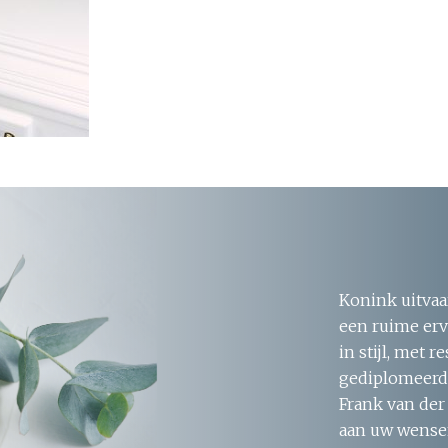
Konink uitvaa
een ruime erv
in stijl, met 
gediplomeerde
Frank van der
aan uw wensen