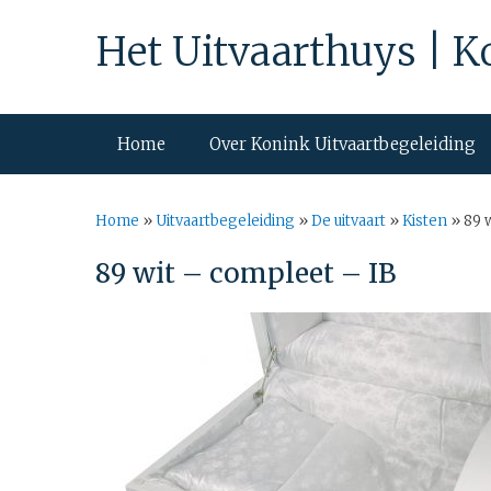
Het Uitvaarthuys | K
Home
Over Konink Uitvaartbegeleiding
Home
»
Uitvaartbegeleiding
»
De uitvaart
»
Kisten
»
89 
89 wit – compleet – IB