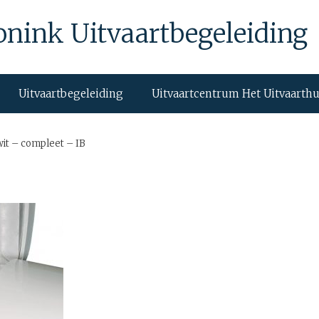
onink Uitvaartbegeleiding
Uitvaartbegeleiding
Uitvaartcentrum Het Uitvaarth
wit – compleet – IB