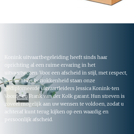
Konink uitvaartbegeleiding heeft sinds haar
oprichting al een ruime ervaring in het
uitvaartwezen. Voor een afscheid in stijl, met respect,
aandacht en betrokkenheid staan onze
gediplomeerde uitvaartleiders Jessica Konink-ten
Voorde en Frank van der Kolk garant. Hun streven is
zoveel mogelijk aan uw wensen te voldoen, zodat u
achteraf kunt terug kijken op een waardig en
persoonlijk afscheid.