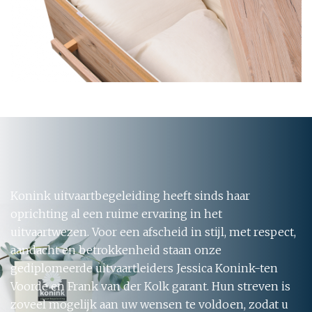
Konink uitvaartbegeleiding heeft sinds haar
oprichting al een ruime ervaring in het
uitvaartwezen. Voor een afscheid in stijl, met respect,
aandacht en betrokkenheid staan onze
gediplomeerde uitvaartleiders Jessica Konink-ten
Voorde en Frank van der Kolk garant. Hun streven is
zoveel mogelijk aan uw wensen te voldoen, zodat u