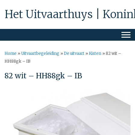
Het Uitvaarthuys | Konin
Home
»
Uitvaartbegeleiding
»
De uitvaart
»
Kisten
»
82 wit –
HH88gk – IB
82 wit – HH88gk – IB