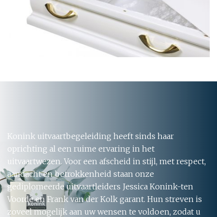
Konink uitvaartbegeleiding heeft sinds haar
oprichting al een ruime ervaring in het
uitvaartwezen. Voor een afscheid in stijl, met respect,
aandacht en betrokkenheid staan onze
gediplomeerde uitvaartleiders Jessica Konink-ten
Voorde en Frank van der Kolk garant. Hun streven is
zoveel mogelijk aan uw wensen te voldoen, zodat u