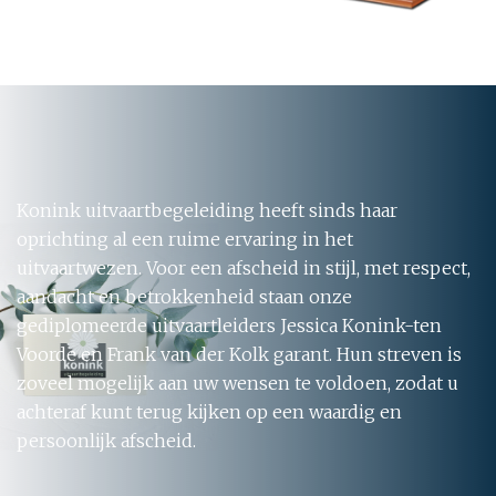
Konink uitvaartbegeleiding heeft sinds haar
oprichting al een ruime ervaring in het
uitvaartwezen. Voor een afscheid in stijl, met respect,
aandacht en betrokkenheid staan onze
gediplomeerde uitvaartleiders Jessica Konink-ten
Voorde en Frank van der Kolk garant. Hun streven is
zoveel mogelijk aan uw wensen te voldoen, zodat u
achteraf kunt terug kijken op een waardig en
persoonlijk afscheid.