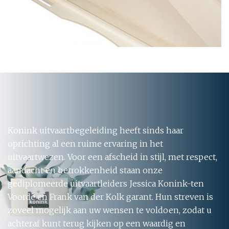
Konink uitvaartbegeleiding heeft sinds haar
oprichting al een ruime ervaring in het
uitvaartwezen. Voor een afscheid in stijl, met respect,
aandacht en betrokkenheid staan onze
gediplomeerde uitvaartleiders Jessica Konink-ten
Voorde en Frank van der Kolk garant. Hun streven is
zoveel mogelijk aan uw wensen te voldoen, zodat u
achteraf kunt terug kijken op een waardig en