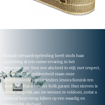
Konink uitvaartbegeleiding heeft sinds haar
oprichting al een ruime ervaring in het
uitvaartwezen. Voor een afscheid in stijl, met respect,
aandacht en betrokkenheid staan onze
gediplomeerde uitvaartleiders Jessica Konink-ten
Voorde en Frank van der Kolk garant. Hun streven is
zoveel mogelijk aan uw wensen te voldoen, zodat u
achteraf kunt terug kijken op een waardig en
persoonlijk afscheid.