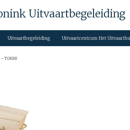
onink Uitvaartbegeleiding
Uitvaartbegeleiding
Uitvaartcentrum Het Uitvaarth
 – TGK88