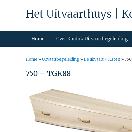
Het Uitvaarthuys | K
Home
Over Konink Uitvaartbegeleiding
Home
»
Uitvaartbegeleiding
»
De uitvaart
»
Kisten
»
750
750 – TGK88