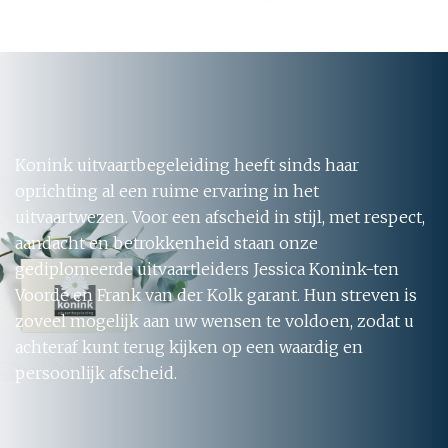
Konink uitvaartbegeleiding heeft sinds haar
oprichting al een ruime ervaring in het
uitvaartwezen. Voor een afscheid in stijl, met respect,
aandacht en betrokkenheid staan onze
gediplomeerde uitvaartleiders Jessica Konink-ten
Voorde en Frank van der Kolk garant. Hun streven is
zoveel mogelijk aan uw wensen te voldoen, zodat u
achteraf kunt terug kijken op een waardig en
persoonlijk afscheid.