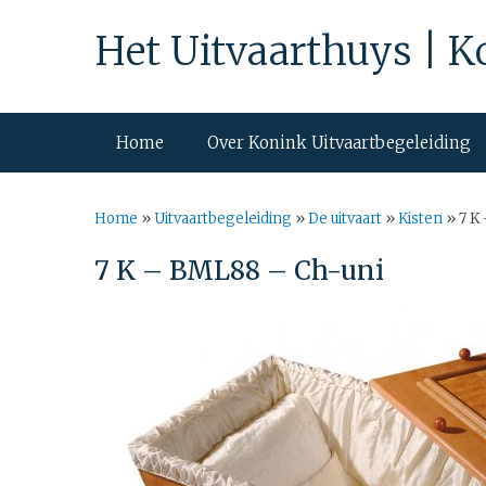
Het Uitvaarthuys | K
Home
Over Konink Uitvaartbegeleiding
Home
»
Uitvaartbegeleiding
»
De uitvaart
»
Kisten
»
7 K
7 K – BML88 – Ch-uni