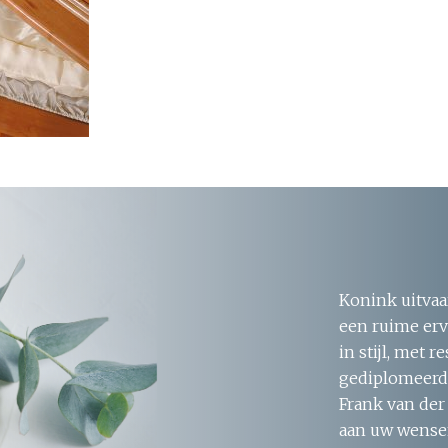
Konink uitvaa
een ruime erv
in stijl, met 
gediplomeerde
Frank van der
aan uw wensen