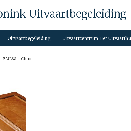
onink Uitvaartbegeleiding
Uitvaartbegeleiding
Uitvaartcentrum Het Uitvaarth
 – BML88 – Ch-uni