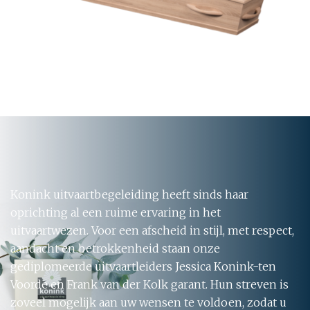
Konink uitvaartbegeleiding heeft sinds haar
oprichting al een ruime ervaring in het
uitvaartwezen. Voor een afscheid in stijl, met respect,
aandacht en betrokkenheid staan onze
gediplomeerde uitvaartleiders Jessica Konink-ten
Voorde en Frank van der Kolk garant. Hun streven is
zoveel mogelijk aan uw wensen te voldoen, zodat u