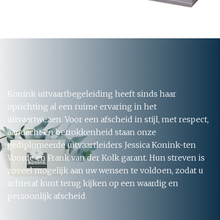
Konink uitvaartbegeleiding heeft sinds haar
oprichting al een ruime ervaring in het
uitvaartwezen. Voor een afscheid in stijl, met respect,
aandacht en betrokkenheid staan onze
gediplomeerde uitvaartleiders Jessica Konink-ten
Voorde en Frank van der Kolk garant. Hun streven is
zoveel mogelijk aan uw wensen te voldoen, zodat u
achteraf kunt terug kijken op een waardig en
persoonlijk afscheid.