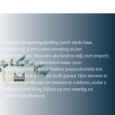
Konink uitvaartbegeleiding heeft sinds haar
oprichting al een ruime ervaring in het
uitvaartwezen. Voor een afscheid in stijl, met respect,
aandacht en betrokkenheid staan onze
gediplomeerde uitvaartleiders Jessica Konink-ten
Voorde en Frank van der Kolk garant. Hun streven is
zoveel mogelijk aan uw wensen te voldoen, zodat u
achteraf kunt terug kijken op een waardig en
persoonlijk afscheid.