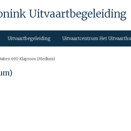
onink Uitvaartbegeleiding
Uitvaartbegeleiding
Uitvaartcentrum Het Uitvaarth
Buiten 690 Klaproos (Medium)
ium)