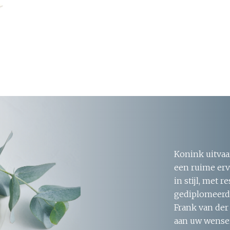
Konink uitvaa
een ruime erv
in stijl, met 
gediplomeerde
Frank van der
aan uw wensen