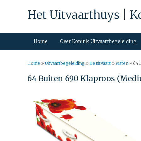
Het Uitvaarthuys | K
Home
Over Konink Uitvaartbegeleiding
Home
»
Uitvaartbegeleiding
»
De uitvaart
»
Kisten
»
64 
64 Buiten 690 Klaproos (Med