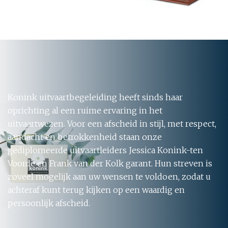
Konink uitvaartbegeleiding heeft sinds haar
oprichting al een ruime ervaring in het
uitvaartwezen. Voor een afscheid in stijl, met respect,
aandacht en betrokkenheid staan onze
gediplomeerde uitvaartleiders Jessica Konink-ten
Voorde en Frank van der Kolk garant. Hun streven is
zoveel mogelijk aan uw wensen te voldoen, zodat u
achteraf kunt terug kijken op een waardig en
persoonlijk afscheid.