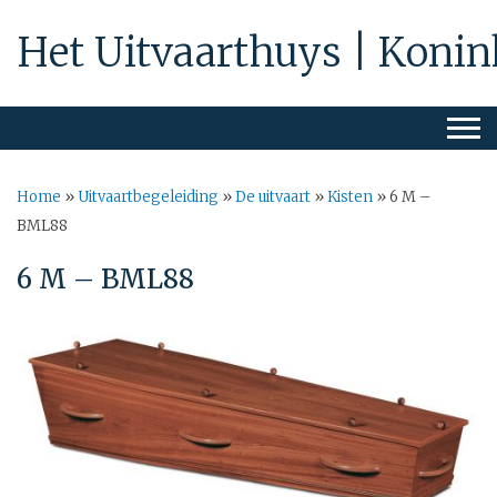
Het Uitvaarthuys | Konin
Home
»
Uitvaartbegeleiding
»
De uitvaart
»
Kisten
»
6 M –
BML88
6 M – BML88