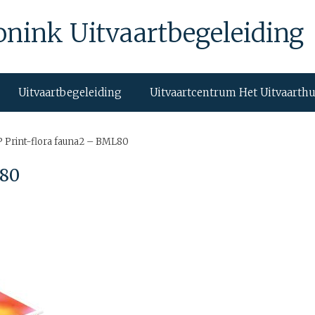
onink Uitvaartbegeleiding
Uitvaartbegeleiding
Uitvaartcentrum Het Uitvaarth
P Print-flora fauna2 – BML80
L80