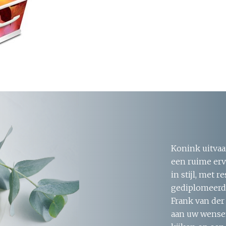
Konink uitvaa
een ruime erv
in stijl, met 
gediplomeerde
Frank van der
aan uw wensen