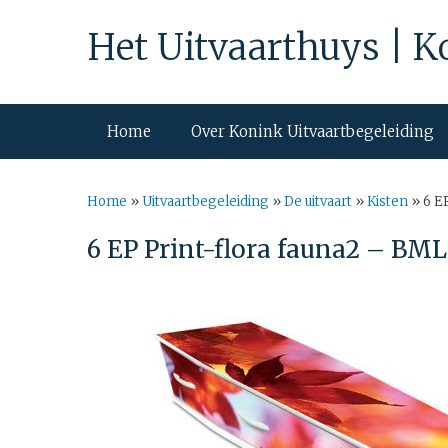
Het Uitvaarthuys | K
Home
Over Konink Uitvaartbegeleiding
Home
»
Uitvaartbegeleiding
»
De uitvaart
»
Kisten
»
6 E
6 EP Print-flora fauna2 – BM