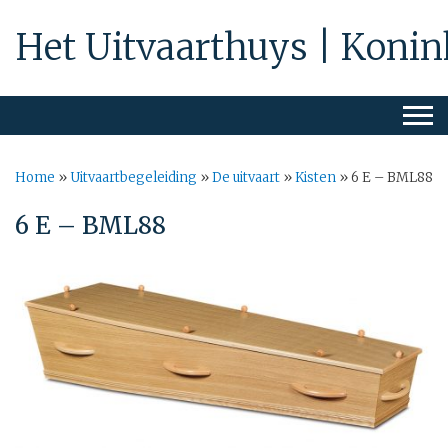
Het Uitvaarthuys | Konin
Home
»
Uitvaartbegeleiding
»
De uitvaart
»
Kisten
»
6 E – BML88
6 E – BML88