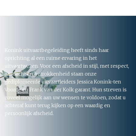
Konink uitvaartbegeleiding heeft sinds haar
oprichting al een ruime ervaring in het
uitvaartwezen. Voor een afscheid in stijl, met respect,
aandacht en betrokkenheid staan onze
gediplomeerde uitvaartleiders Jessica Konink-ten
Voorde en Frank van der Kolk garant. Hun streven is
zoveel mogelijk aan uw wensen te voldoen, zodat u
achteraf kunt terug kijken op een waardig en
persoonlijk afscheid.