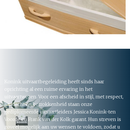
Konink uitvaartbegeleiding heeft sinds haar
oprichting al een ruime ervaring in het
uitvaartwezen. Voor een afscheid in stijl, met respect,
aandacht en betrokkenheid staan onze
gediplomeerde uitvaartleiders Jessica Konink-ten
Voorde en Frank van der Kolk garant. Hun streven is
zoveel mogelijk aan uw wensen te voldoen, zodat u