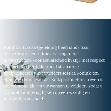
Konink uitvaartbegeleiding heeft sinds haar
oprichting al een ruime ervaring in het
uitvaartwezen. Voor een afscheid in stijl, met respect,
aandacht en betrokkenheid staan onze
gediplomeerde uitvaartleiders Jessica Konink-ten
Voorde en Frank van der Kolk garant. Hun streven is
zoveel mogelijk aan uw wensen te voldoen, zodat u
achteraf kunt terug kijken op een waardig en
persoonlijk afscheid.