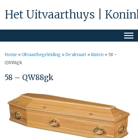
Het Uitvaarthuys | Konin
Home
»
Uitvaartbegeleiding
»
De uitvaart
»
Kisten
»
58 –
QW88gk
58 – QW88gk