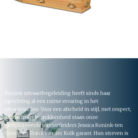
Konink uitvaartbegeleiding heeft sinds haar
oprichting al een ruime ervaring in het
uitvaartwezen. Voor een afscheid in stijl, met respect,
aandacht en betrokkenheid staan onze
gediplomeerde uitvaartleiders Jessica Konink-ten
Voorde en Frank van der Kolk garant. Hun streven is