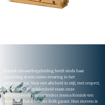
Konink uitvaartbegeleiding heeft sinds haar
oprichting al een ruime ervaring in het
uitvaartwezen. Voor een afscheid in stijl, met respect,
aandacht en betrokkenheid staan onze
gediplomeerde uitvaartleiders Jessica Konink-ten
Voorde en Frank van der Kolk garant. Hun streven is