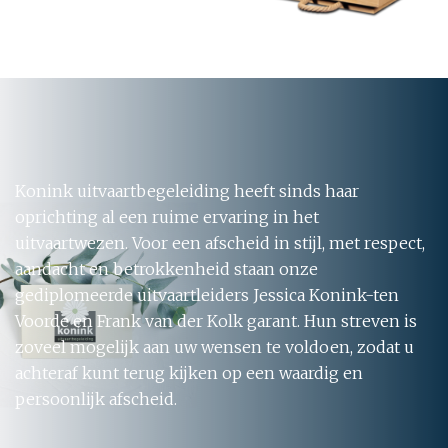
Konink uitvaartbegeleiding heeft sinds haar
oprichting al een ruime ervaring in het
uitvaartwezen. Voor een afscheid in stijl, met respect,
aandacht en betrokkenheid staan onze
gediplomeerde uitvaartleiders Jessica Konink-ten
Voorde en Frank van der Kolk garant. Hun streven is
zoveel mogelijk aan uw wensen te voldoen, zodat u
achteraf kunt terug kijken op een waardig en
persoonlijk afscheid.