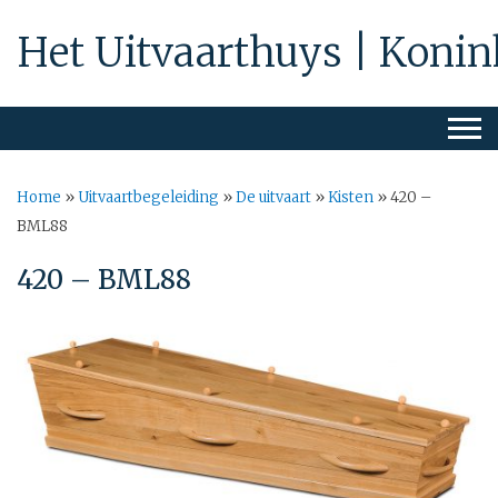
Het Uitvaarthuys | Konin
Home
»
Uitvaartbegeleiding
»
De uitvaart
»
Kisten
»
420 –
BML88
420 – BML88