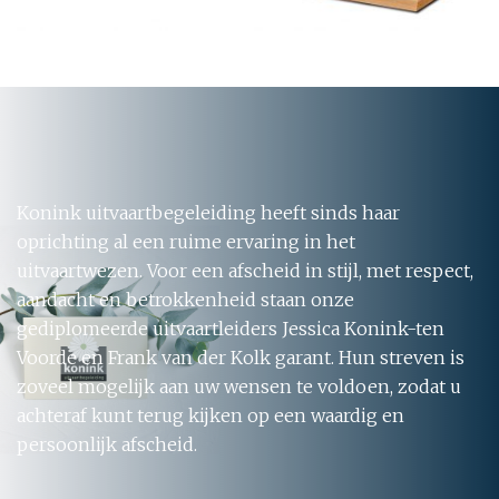
Konink uitvaartbegeleiding heeft sinds haar
oprichting al een ruime ervaring in het
uitvaartwezen. Voor een afscheid in stijl, met respect,
aandacht en betrokkenheid staan onze
gediplomeerde uitvaartleiders Jessica Konink-ten
Voorde en Frank van der Kolk garant. Hun streven is
zoveel mogelijk aan uw wensen te voldoen, zodat u
achteraf kunt terug kijken op een waardig en
persoonlijk afscheid.