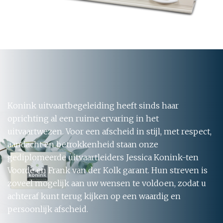
Konink uitvaartbegeleiding heeft sinds haar
oprichting al een ruime ervaring in het
uitvaartwezen. Voor een afscheid in stijl, met respect,
aandacht en betrokkenheid staan onze
gediplomeerde uitvaartleiders Jessica Konink-ten
Voorde en Frank van der Kolk garant. Hun streven is
zoveel mogelijk aan uw wensen te voldoen, zodat u
achteraf kunt terug kijken op een waardig en
persoonlijk afscheid.