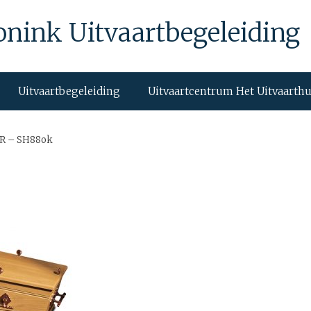
onink Uitvaartbegeleiding
Uitvaartbegeleiding
Uitvaartcentrum Het Uitvaarth
R – SH88ok