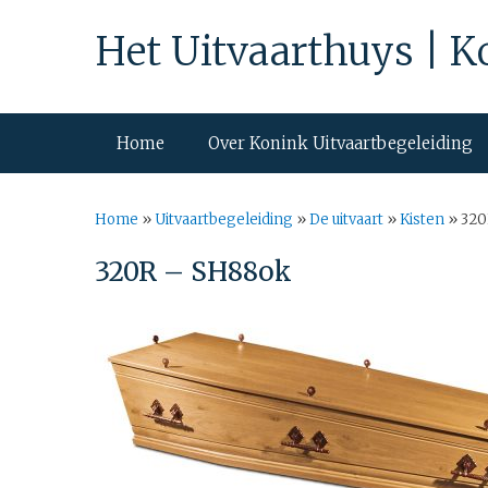
Het Uitvaarthuys | K
Home
Over Konink Uitvaartbegeleiding
Home
»
Uitvaartbegeleiding
»
De uitvaart
»
Kisten
»
320
320R – SH88ok