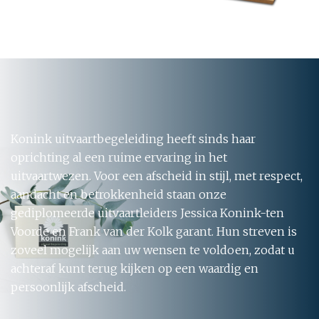
Konink uitvaartbegeleiding heeft sinds haar
oprichting al een ruime ervaring in het
uitvaartwezen. Voor een afscheid in stijl, met respect,
aandacht en betrokkenheid staan onze
gediplomeerde uitvaartleiders Jessica Konink-ten
Voorde en Frank van der Kolk garant. Hun streven is
zoveel mogelijk aan uw wensen te voldoen, zodat u
achteraf kunt terug kijken op een waardig en
persoonlijk afscheid.