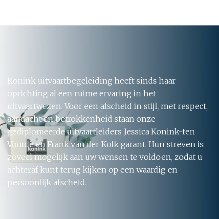
Konink uitvaartbegeleiding heeft sinds haar
oprichting al een ruime ervaring in het
uitvaartwezen. Voor een afscheid in stijl, met respect,
aandacht en betrokkenheid staan onze
gediplomeerde uitvaartleiders Jessica Konink-ten
Voorde en Frank van der Kolk garant. Hun streven is
zoveel mogelijk aan uw wensen te voldoen, zodat u
achteraf kunt terug kijken op een waardig en
persoonlijk afscheid.