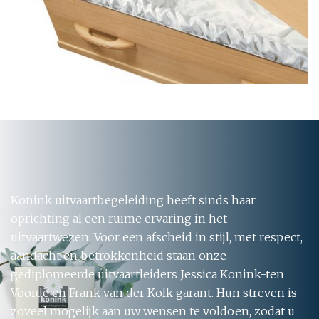
Konink uitvaartbegeleiding heeft sinds haar
oprichting al een ruime ervaring in het
uitvaartwezen. Voor een afscheid in stijl, met respect,
aandacht en betrokkenheid staan onze
gediplomeerde uitvaartleiders Jessica Konink-ten
Voorde en Frank van der Kolk garant. Hun streven is
zoveel mogelijk aan uw wensen te voldoen, zodat u