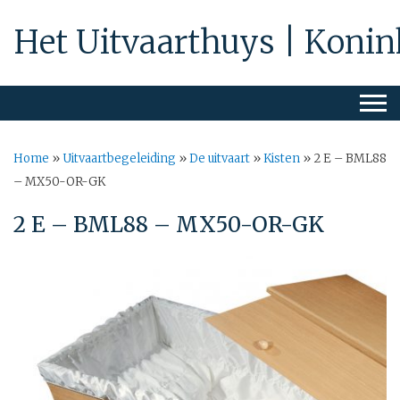
Het Uitvaarthuys | Konin
Home
»
Uitvaartbegeleiding
»
De uitvaart
»
Kisten
»
2 E – BML88
– MX50-OR-GK
2 E – BML88 – MX50-OR-GK