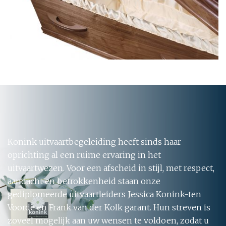
Konink uitvaartbegeleiding heeft sinds haar
oprichting al een ruime ervaring in het
uitvaartwezen. Voor een afscheid in stijl, met respect,
aandacht en betrokkenheid staan onze
gediplomeerde uitvaartleiders Jessica Konink-ten
Voorde en Frank van der Kolk garant. Hun streven is
zoveel mogelijk aan uw wensen te voldoen, zodat u