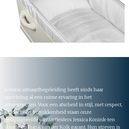
Konink uitvaartbegeleiding heeft sinds haar
oprichting al een ruime ervaring in het
uitvaartwezen. Voor een afscheid in stijl, met respect,
aandacht en betrokkenheid staan onze
gediplomeerde uitvaartleiders Jessica Konink-ten
Voorde en Frank van der Kolk garant. Hun streven is