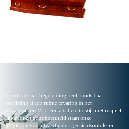
Konink uitvaartbegeleiding heeft sinds haar
oprichting al een ruime ervaring in het
uitvaartwezen. Voor een afscheid in stijl, met respect,
aandacht en betrokkenheid staan onze
gediplomeerde uitvaartleiders Jessica Konink-ten