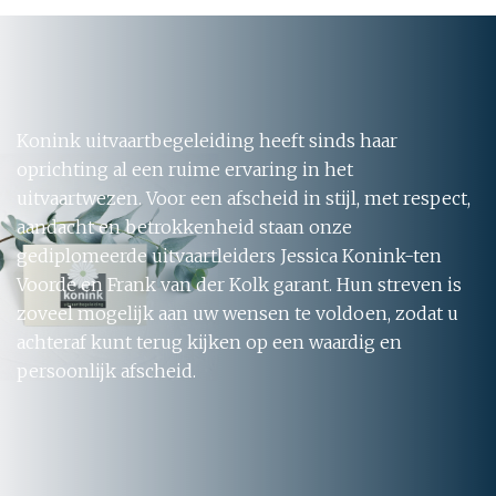
Konink uitvaartbegeleiding heeft sinds haar
oprichting al een ruime ervaring in het
uitvaartwezen. Voor een afscheid in stijl, met respect,
aandacht en betrokkenheid staan onze
gediplomeerde uitvaartleiders Jessica Konink-ten
Voorde en Frank van der Kolk garant. Hun streven is
zoveel mogelijk aan uw wensen te voldoen, zodat u
achteraf kunt terug kijken op een waardig en
persoonlijk afscheid.