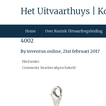
Het Uitvaarthuys | K
Home
Over Konink Uitvaartbegeleiding
4002
By inventus.online,
21st februari 2017
Filed under:
voor
Comments:
Reacties uitgeschakeld
4002