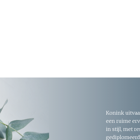
Konink uitvaa
een ruime erv
in stijl, met 
gediplomeerde