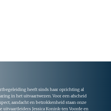
rtbegeleiding heeft sinds haar oprichting al
aring in het uitvaartwezen. Voor een afscheid
respect, aandacht en betrokkenheid staan onze
 uitvaartleiders Jessica Konink-ten Voorde en