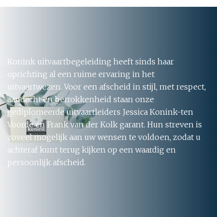
Konink uitvaartbegeleiding heeft sinds haar
oprichting al een ruime ervaring in het
uitvaartwezen. Voor een afscheid in stijl, met respect,
aandacht en betrokkenheid staan onze
gediplomeerde uitvaartleiders Jessica Konink-ten
Voorde en Frank van der Kolk garant. Hun streven is
zoveel mogelijk aan uw wensen te voldoen, zodat u
achteraf kunt terug kijken op een waardig en
persoonlijk afscheid.