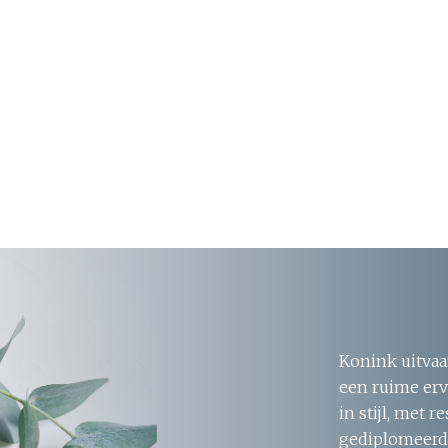
Konink uitvaa
een ruime erv
in stijl, met 
gediplomeerde