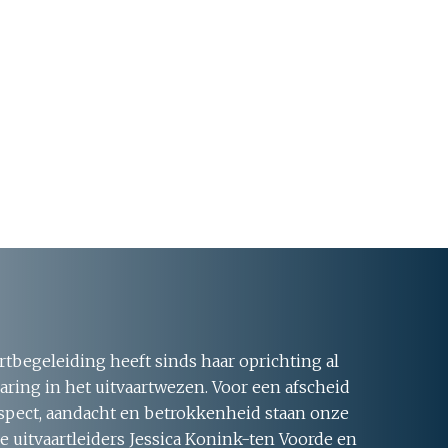
rtbegeleiding heeft sinds haar oprichting al
aring in het uitvaartwezen. Voor een afscheid
respect, aandacht en betrokkenheid staan onze
 uitvaartleiders Jessica Konink-ten Voorde en