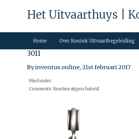
Het Uitvaarthuys | K
Home
Over Konink Uitvaartbegeleiding
3011
By inventus.online,
21st februari 2017
Filed under:
voor
Comments:
Reacties uitgeschakeld
3011