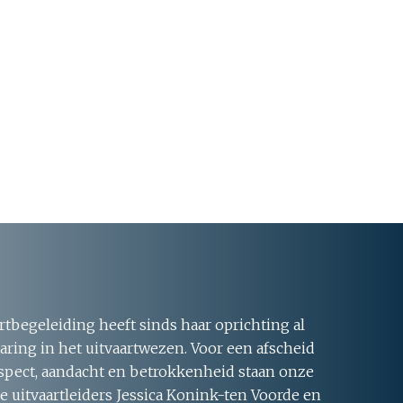
rtbegeleiding heeft sinds haar oprichting al
aring in het uitvaartwezen. Voor een afscheid
respect, aandacht en betrokkenheid staan onze
 uitvaartleiders Jessica Konink-ten Voorde en