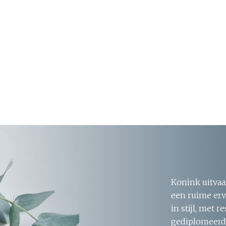
Konink uitvaa
een ruime erv
in stijl, met 
gediplomeerde