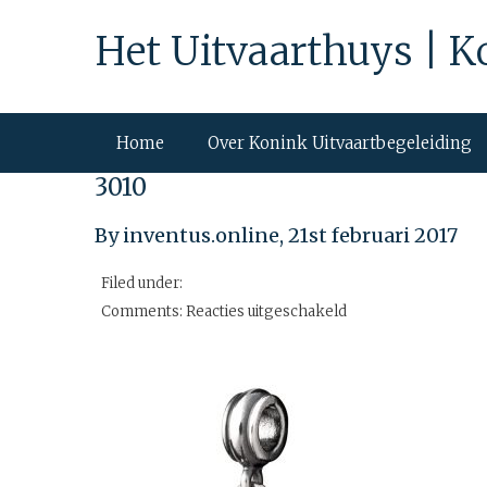
Het Uitvaarthuys | K
Home
Over Konink Uitvaartbegeleiding
3010
By inventus.online,
21st februari 2017
Filed under:
voor
Comments:
Reacties uitgeschakeld
3010