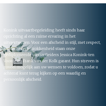
Konink uitvaartbegeleiding heeft sinds haar
oprichting al een ruime ervaring in het
uitvaartwezen. Voor een afscheid in stijl, met respect,
aandacht en betrokkenheid staan onze
gediplomeerde uitvaartleiders Jessica Konink-ten
Voorde en Frank van der Kolk garant. Hun streven is
zoveel mogelijk aan uw wensen te voldoen, zodat u
achteraf kunt terug kijken op een waardig en
persoonlijk afscheid.